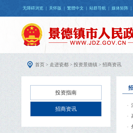
无障碍浏览
|
关怀版
|
繁體中文
|
站群导航
|
媒体矩阵
|
首页
>
走进瓷都
>
投资景德镇
>
招商资讯
投资指南
招商资讯