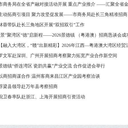
市商务局在全省产融对接活动开展 重点产业推介 ——汇聚全省金融
主动拓商引项目 聚力攻坚促发展——市商务局赴长三角精准招商
林蓉带队赴长三角地区开展“双招双引”工作
“景”聚湾区“德”启新程——2026景德镇 （粤港澳）招商恳谈会
【融入大湾区，“赣”出新精彩】2026年江西—粤港澳大湾区经
罗文军赴深圳、广州开展招商考察聚力拓宽产业合作新空间
景德镇“侨连湾区 瓷韵共赢”产业交流 合作促进会举行
以商招商谋合作 温州客商来昌江区产业园考察洽谈
浮梁县领导赴万年县考察招商
倪卫春率队赴浙江、上海开展招商引资活动