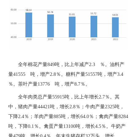
全年棉花产量
849
吨，比上年减产
2.3 ％
。油料产
量
41555
吨，增产
2.8％
。糖料产量
51557
吨，增产
3.4
％
。茶叶产量
13776
吨，增产
8.7％
。
全年肉类总产量
55915
吨，比上年增长
2.7％
。其
中，猪肉产量
44421
吨，增长
2.8％
；牛肉产量
2325
吨，
下降
2.4％
；羊肉产量
885
吨，增长
64.0％
；禽肉产量
8284
吨，下降
0.1％
。禽蛋产量
13100
吨，增长
4.5％
。牛奶产
量
479
吨，增长
0.4％
。年末生猪存栏
32
万头，增长