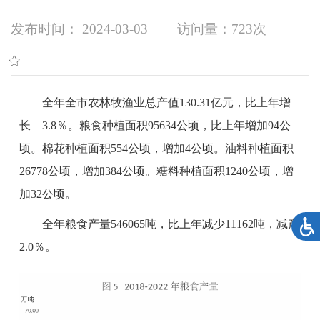
发布时间： 2024-03-03
访问量：
723次
全年全市农林牧渔业总产值
130.31
亿元，比上年增
长
3.8％
。粮食种植面积
95634
公顷，比上年增加
94
公
顷。棉花种植面积
554
公顷，增加
4
公顷。油料种植面积
26778
公顷，增加
384
公顷。糖料种植面积
1240
公顷，增
加
32
公顷。
全年粮食产量
546065
吨，比上年减少
11162
吨，减产
2.0％
。