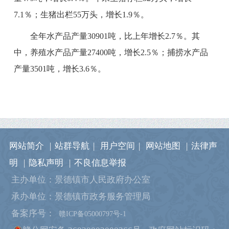
7.1％
；生猪出栏
55
万头，增长
1.9％
。
全年水产品产量
30901
吨，比上年增长
2.7％
。其
中，养殖水产品产量
27400
吨，增长
2.5％
；捕捞水产品
产量
3501
吨，增长
3.6％
。
网站简介
|
站群导航
|
用户空间
|
网站地图
|
法律声
明
|
隐私声明
|
不良信息举报
主办单位：景德镇市人民政府办公室
承办单位：景德镇市政务服务管理局
备案序号：
赣ICP备05000797号-1