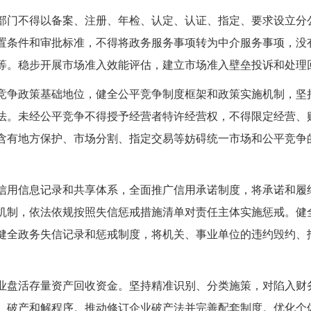
部门不得以备案、注册、年检、认定、认证、指定、要求设立分
置条件和审批标准，不得将政务服务事项转为中介服务事项，没
等。稳步开展市场准入效能评估，建立市场准入壁垒投诉和处理
竞争政策基础地位，健全公平竞争制度框架和政策实施机制，坚
法。未经公平竞争不得授予经营者特许经营权，不得限定经营、
含有地方保护、市场分割、指定交易等妨碍统一市场和公平竞争
信用信息记录和共享体系，全面推广信用承诺制度，将承诺和履
机制，依法依规按照失信惩戒措施清单对责任主体实施惩戒。健
健全政务失信记录和惩戒制度，将机关、事业单位的违约毁约、
业盘活存量资产回收资金。坚持精准识别、分类施策，对陷入财
、破产和解程序。推动修订企业破产法并完善配套制度。优化个