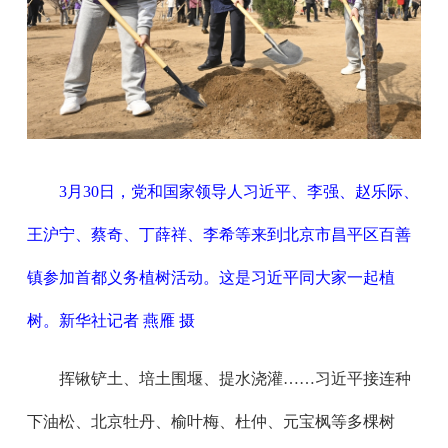
3月30日，党和国家领导人习近平、李强、赵乐际、
王沪宁、蔡奇、丁薛祥、李希等来到北京市昌平区百善
镇参加首都义务植树活动。这是习近平同大家一起植
树。新华社记者 燕雁 摄
挥锹铲土、培土围堰、提水浇灌……习近平接连种
下油松、北京牡丹、榆叶梅、杜仲、元宝枫等多棵树