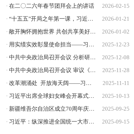
在二〇二六年春节团拜会上的讲话
2026-02-15
“十五五”开局之年第一课，习近平总书记对全面深刻准确把握四中全会精神再部署
2026-01-21
敞开胸怀拥抱世界 共创共享美好生活——习近平主席新年贺词为促进全球共同发展传递...
2026-01-02
用实绩实效彰显使命担当——习近平总书记重要指示为做好中央企业工作指明方向
2025-12-23
中共中央政治局召开会议 分析研究2026年经济工作 审议《中国共产党领导全面依法治...
2025-12-08
中共中央政治局召开会议 审议《关于二十届中央巡视省（自治区、直辖市）情况的综合...
2025-11-28
改革潮涌处 开放海天阔——习近平总书记赴海南、广东考察并出席第十五届全运会开...
2025-11-11
习近平出席全球妇女峰会开幕式并发表主旨讲话
2025-10-13
新疆维吾尔自治区成立70周年庆祝大会隆重举行 习近平出席大会
2025-09-25
习近平：纵深推进全国统一大市场建设
2025-09-15