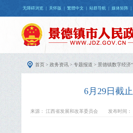
无障碍浏览
|
关怀版
|
繁體中文
|
站群导航
|
媒体矩阵
|
首页
>
政务资讯
>
专题报道
>
景德镇数字经济“
6月29日截
来源： 江西省发展和改革委员会
发布时间： 20