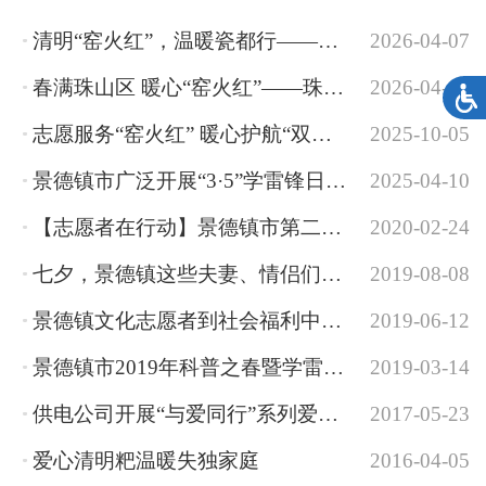
清明“窑火红”，温暖瓷都行——开展清明假期应对旅游高峰志愿服务
2026-04-07
春满珠山区 暖心“窑火红”——珠山区清明假期志愿服务成为最靓风景
2026-04-07
志愿服务“窑火红” 暖心护航“双节”游
2025-10-05
景德镇市广泛开展“3·5”学雷锋日新时代文明实践志愿服务活动
2025-04-10
【志愿者在行动】景德镇市第二医院青年志愿者开展送药活动受欢迎
2020-02-24
七夕，景德镇这些夫妻、情侣们除了秀恩爱，还有慈善之爱！
2019-08-08
景德镇文化志愿者到社会福利中心慰问演出
2019-06-12
景德镇市2019年科普之春暨学雷锋科普志愿服务月活动在浮梁县启动
2019-03-14
供电公司开展“与爱同行”系列爱心活动
2017-05-23
爱心清明粑温暖失独家庭
2016-04-05