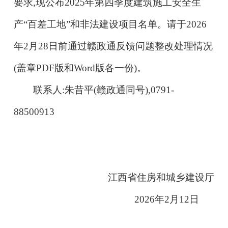
要求,现公布2025年第
四
季度建筑施工安全生
产
“百差工地”和非法建设项目名单。
请
于
202
6
年
2
月
28
日前通过赣政通
反馈问题整改
处理
情况
(
盖
章
PDF版和Word版各一份)。
联系人:
朱昔平(赣政通同号)
,
0791-
8
8500913
江西省住房和城乡建设厅
202
6
年
2
月
12
日