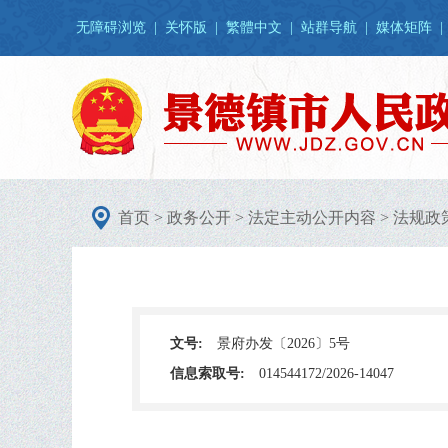
无障碍浏览
|
关怀版
|
繁體中文
|
站群导航
|
媒体矩阵
|
首页
>
政务公开
>
法定主动公开内容
>
法规政
文号:
景府办发〔2026〕5号
信息索取号:
014544172/2026-14047