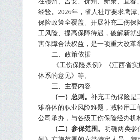
在赣州、吉安、抚州、新余、宜春
经验。2026年，省人社厅要求鹰
保险政策全覆盖。
开展补充工伤保
工风险、提高保障待遇，破解新就
害保障合法权益，
是一项重大改革
二、政策依据
《工伤保险条例》《江西省实
体系的意见》等。
三、主要内容
（
一）总则。
补充工伤保险是
难群体的职业风险难题，减轻用工
公司承办，与各级工伤保险经办
机
（二）参保范围。
明确两类
参
例》实施范围的
六类
特定人员。
特