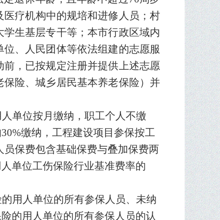
及医疗机构中的规培和进修人员
；
村
大学生基层专干等
；
本市行政区域内
单位、人民团体等依法组建的志愿服
动前，已按规定注册并提供上述志愿
老保险、城乡居民基本养老保险）并
用人单位按月缴纳，职工个人不缴
的
30%缴纳，工程建设项目参保按工
人员保费包含基础
保费与叠加保费两
用人单位工伤保险行业基准费率的
险的用人单位的所有参保人员、未纳
保险的用人单位的所有参保人员的认