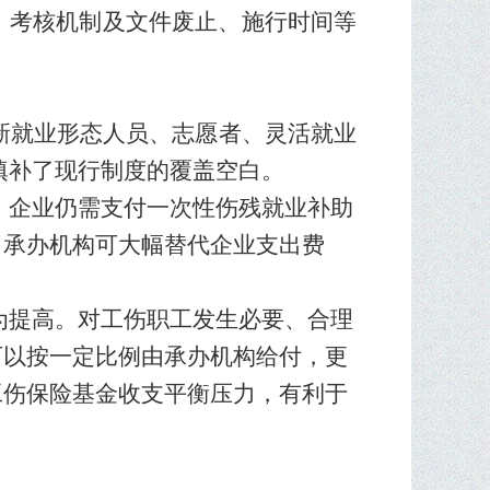
、
考核机制
及文件废止、
施行时间
等
、新就业形态人员、志愿者、灵活就业
效填补了现行制度的覆盖空白。
，企业仍需支付一次性伤残就业补助
，
承办机构可
大幅
替代企业支出费
为提高。对工伤职工发生必要、合理
可以按一定比例由承办机构给付，更
工伤保险基金收支平衡压力，有利于