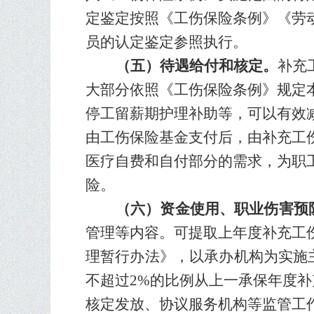
定鉴定按照《工伤保险条例》《劳
员的认定鉴定参照执行。
（五）待遇给付和核定。
补充
大部分依照《工伤保险条例》规定
停工留薪期护理补助等
，
可以有效
由工伤保险基金支付后，由补充工
医疗自费和自付部分的需求，为职
险。
（六）资金使用、职业伤害预
管理
等内容
。
可
提取上年度补充工
理暂行办法》，以承办机构为实施
不超过
2%
的比例从上一承保年度补
核定发放、协议服务机构等监管工