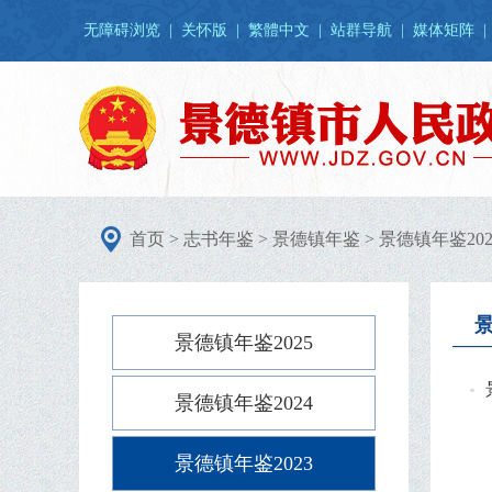
无障碍浏览
|
关怀版
|
繁體中文
|
站群导航
|
媒体矩阵
|
首页
>
志书年鉴
>
景德镇年鉴
>
景德镇年鉴202
景
景德镇年鉴2025
景德镇年鉴2024
景德镇年鉴2023