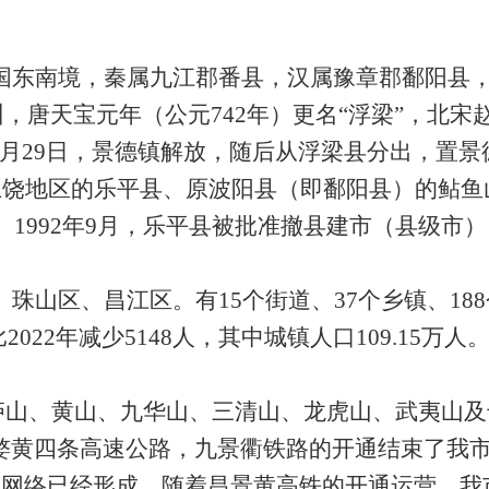
国东南境，秦属九江郡番县，汉属豫章郡鄱阳县
州，唐天宝元年（公元742年）更名“浮梁”，北宋
年4月29日，景德镇解放，随后从浮梁县分出，置景
，上饶地区的乐平县、原波阳县（即鄱阳县）的鲇
制。1992年9月，乐平县被批准撤县建市（县级市
山区、昌江区。有15个街道、37个乡镇、188
2022年减少5148人，其中城镇人口109.15万人
（庐山、黄山、九华山、三清山、龙虎山、武夷山
婺黄四条高速公路，九景衢铁路的开通结束了我
通网络已经形成，随着昌景黄高铁的开通运营，我