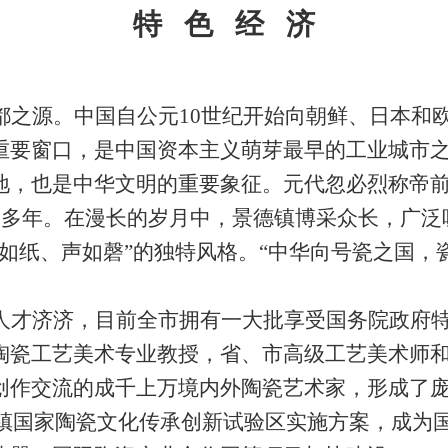
特
色
经
济
都之源。中国自公元10世纪开始向朝鲜、日本和
要窗口，是中国资本主义萌芽最早的工业城市之一
地，也是中华文明的重要象征。元代忽必烈称帝
0多年。在漫长的岁月中，景德镇博采众长，广泛
如纸、声如磬”的独特风格。“中华向号瓷之国，
人才济济，目前全市拥有一大批享受国务院政府
陶瓷工艺美术专业教授，省、市高级工艺美术师
创作交流的成千上万境内外陶瓷艺术家，形成了
镇国家陶瓷文化传承创新试验区实施方案，成为