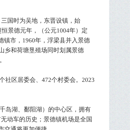
，三国时为吴地，东晋设镇，始
赵恒景德元年，（公元1004年）定
德镇市，1960年，浮梁县并入景德
鱼山乡和荷塘垦殖场同时划属景德
）。
个社区居委会、472个村委会。20
2
3
。
及千岛湖、鄱阳湖）的中心区，拥有
市无动车的历史；景德镇机场是全国
市交通将更加便捷。