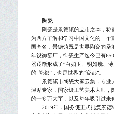
陶瓷
陶瓷是景德镇的立市之本，称
为西方了解和学习中国文化的一个重
国齐名，景德镇既是世界陶瓷的圣
年设御窑厂，御瓷生产迄今已有6
5
器逐渐形成了“白如玉、明如镜、薄
的“瓷都”，也是世界的“瓷都”。
景德镇市陶瓷大家云集，专业
津贴专家，国家级工艺美术大师，
的十多万大军，以及每年吸引过来
201
9
年，国务院正式批复景德