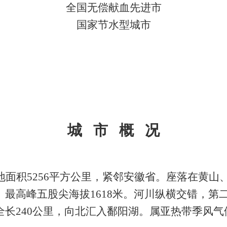
全国无偿献血先进市
国家节水型城市
城
市
概
况
地面积5256平方公里，紧邻安徽省。座落在黄山
最高峰五股尖海拔1618米。河川纵横交错，第二
全长240公里，向北汇入鄱阳湖。属亚热带季风