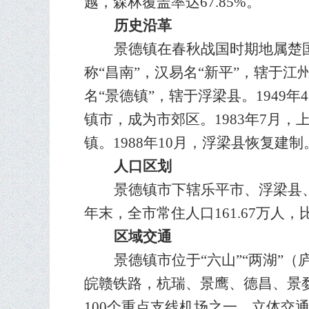
越，森林覆盖率达67.85%。
历史沿革
景德镇在春秋战国时期地属楚
称“昌南”，汉易名“新平”，辖于江
名“景德镇”，辖于浮梁县。1949
镇市，成为市郊区。1983年7月
镇。1988年10月，浮梁县恢复建
人口区划
景德镇市下辖乐平市、浮梁县、珠
年末，全市常住人口161.67万人，比
区域交通
景德镇市位于“六山”“两湖”
皖赣铁路，杭瑞、景鹰、德昌、景
100个重点支线机场之一，立体交