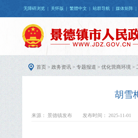
无障碍浏览
|
关怀版
|
繁體中文
|
站群导航
|
媒体矩阵
|
首页
>
政务资讯
>
专题报道
>
优化营商环境
>
胡雪
来源： 景德镇发布
发布时间： 2025-11-01