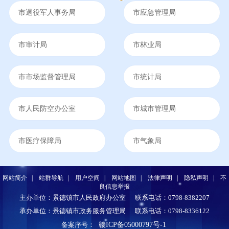
市退役军人事务局
市应急管理局
市审计局
市林业局
市市场监督管理局
市统计局
市人民防空办公室
市城市管理局
市医疗保障局
市气象局
网站简介
|
站群导航
|
用户空间
|
网站地图
|
法律声明
|
隐私声明
|
不
良信息举报
主办单位：景德镇市人民政府办公室
联系电话：0798-8382207
承办单位：景德镇市政务服务管理局
联系电话：0798-8336122
赣ICP备05000797号-1
备案序号：