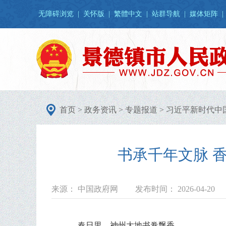
无障碍浏览
|
关怀版
|
繁體中文
|
站群导航
|
媒体矩阵
|
首页
>
政务资讯
>
专题报道
>
习近平新时代中
书承千年文脉 
来源： 中国政府网
发布时间： 2026-04-20
春日里，神州大地书卷飘香。