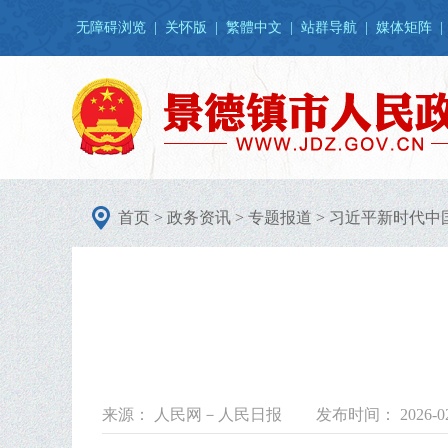
无障碍浏览
|
关怀版
|
繁體中文
|
站群导航
|
媒体矩阵
|
首页
>
政务资讯
>
专题报道
>
习近平新时代中
来源： 人民网－人民日报
发布时间： 2026-02