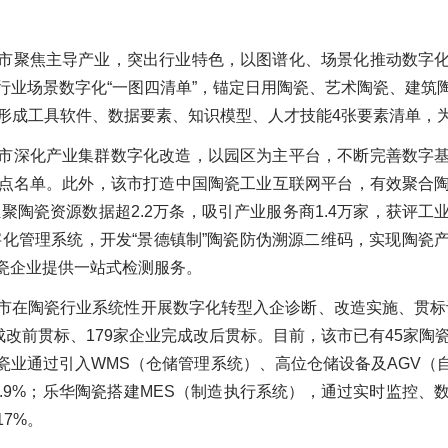
市聚焦主导产业，突出行业特色，以图谱化、场景化推动数字
行业场景数字化“一图四清单”，锚定日用陶瓷、艺术陶瓷、建筑
，形成工具软件、数据要素、知识模型、人才技能4张要素清单，
市深化产业集群数字化改造，以园区为主平台，不断完善数字
点名单。此外，该市打造中国陶瓷工业互联网平台，有效聚合
汇聚陶瓷资源数据超2.2万条，吸引产业服务商1.4万家，获评
数字化管理系统，开发“景德镇制”陶瓷防伪溯源二维码，实现陶
瓷企业提供一站式检测服务。
市在陶瓷行业系统性开展数字化转型入企诊断、改造实施、贯标评
成改前贯标、179家企业完成改后贯标。目前，该市已有45家陶
业通过引入WMS（仓储管理系统）、高位仓储设备及AGV（
9.9%；乐华陶瓷搭建MES（制造执行系统），通过实时监控
17%。