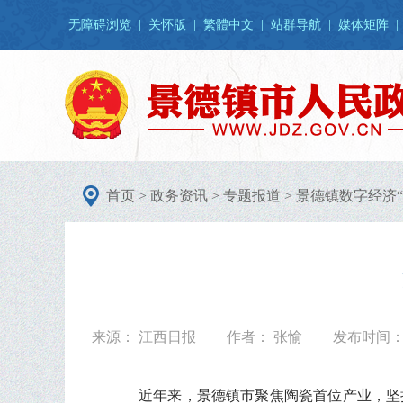
无障碍浏览
|
关怀版
|
繁體中文
|
站群导航
|
媒体矩阵
|
首页
>
政务资讯
>
专题报道
>
景德镇数字经济“
来源： 江西日报
作者： 张愉
发布时间： 2
近年来，景德镇市聚焦陶瓷首位产业，坚