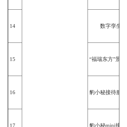
14
数字孪生
15
“福瑞东方”景
16
豹小秘接待服务
17
豹小秘
mini
接待