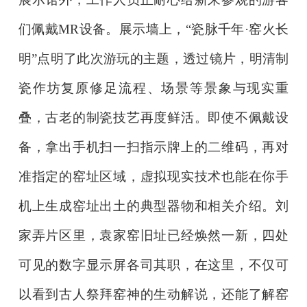
们佩戴MR设备。展示墙上，“瓷脉千年·窑火长
明”点明了此次游玩的主题，透过镜片，明清制
瓷作坊复原修足流程、场景等景象与现实重
叠，古老的制瓷技艺再度鲜活。即使不佩戴设
备，拿出手机扫一扫指示牌上的二维码，再对
准指定的窑址区域，虚拟现实技术也能在你手
机上生成窑址出土的典型器物和相关介绍。刘
家弄片区里，袁家窑旧址已经焕然一新，四处
可见的数字显示屏各司其职，在这里，不仅可
以看到古人祭拜窑神的生动解说，还能了解窑