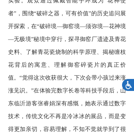
实验。观众通过佩戴智能手环成为“花神使
者”，围绕“破碎之器，可有价值”的历史追问展
开探索，在“破碎境—御窑境—须弥境—花神境
—无极境”秘境中穿行，探寻御窑厂遗迹及青花
史料、了解青花瓷烧制的科学原理、揭秘缠枝
花背后的寓意、理解御窑碎瓷片的真正价
值。“觉得这次收获很大，下次会带小孩过来涨
涨见识。”在体验完数字长卷等科技手段后，山
东临沂游客张睿娟深有感慨，她表示通过数字
技术，传统文化不再是冷冰冰的展品，而是变
得更加亲切，容易理解，不知不觉就学到了很