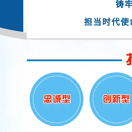
铸
担
当
时
代
使