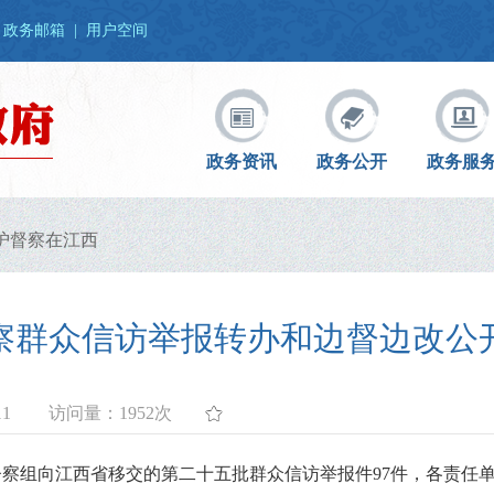
政务邮箱
|
用户空间
政务资讯
政务公开
政务服
护督察在江西
察群众信访举报转办和边督边改公
11
访问量：
1952次
督察组向江西省移交的第二十五批群众信访举报件97件，各责任