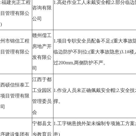
:福建光正工程
1.高处作业工人未戴安全帽;2.部分临
咨询有限
项目管理有限公
公司
)
赣州儒工
赣州市锦信工程
1.项目专职安全员配备不足;(重大事故隐
房地产开
项目管理有限公
临边防护不到位;(重大事故隐患)3.1
发有限公
司
过200mm,两侧防护不严。
司
江西于都
江西硕信恒泰工
工业园区
1.作业人员未正确佩戴安全帽;2.安全
程项目管理有限
管理委员
撑。
公司
会
宁都县文
1.工字钢悬挑外架未编制专项施工方案;
优序建设集团有
乡教育后