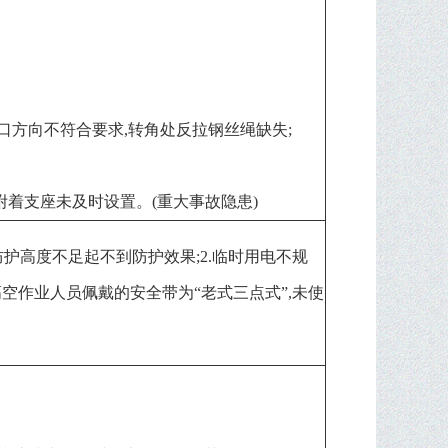
开口方向不符合要求,转角处反拉钢丝绳缺失;
侧附着支座未及时设置。(重大事故隐患)
防护高度不足起不到防护效果;2.临时用电不规
.高空作业人员佩戴的安全带为“老式三点式”,未使