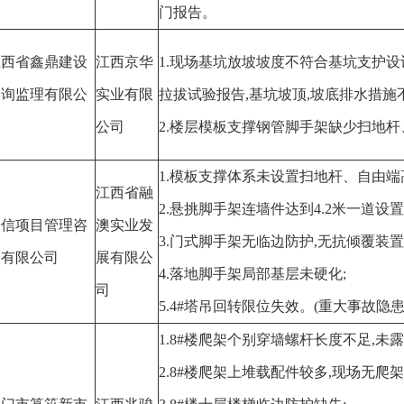
门报告。
江西省鑫鼎建设
江西京华
1.现场基坑放坡坡度不符合基坑支护设
咨询监理有限公
实业有限
拉拔试验报告,基坑坡顶,坡底排水措施
司
公司
2.楼层模板支撑钢管脚手架缺少扫地
1.模板支撑体系未设置扫地杆、自由端高
江西省融
2.悬挑脚手架连墙件达到4.2米一道设
全信项目管理咨
澳实业发
3.门式脚手架无临边防护,无抗倾覆装置
询有限公司
展有限公
4.落地脚手架局部基层未硬化;
司
5.4#塔吊回转限位失效。(重大事故隐患
1.8#楼爬架个别穿墙螺杆长度不足,未露
2.8#楼爬架上堆载配件较多,现场无爬架