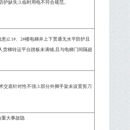
边防护缺失;3.临时用电不符合规范。
患)2.1#、2#楼电梯井上下贯通无水平防护且
#楼人货梯转运平台踏板未满铺,且与电梯门间隔超
技术交底针对性不强;3.部分外脚手架未设置剪刀
(重大事故隐
患)