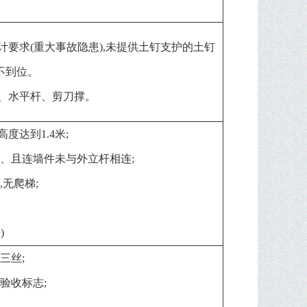
计要求(重大事故隐患),未提供土钉支护的土钉
不到位。
杆、水平杆、剪刀撑。
度达到1.4米;
置、且连墙件未与外立杆相连;
,无爬梯;
)
三丝;
验收标志;