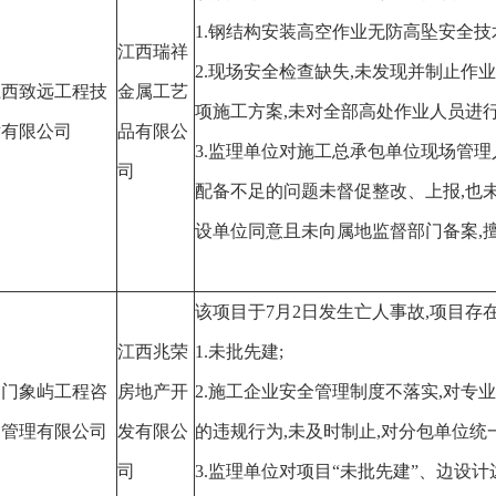
1.钢结构安装高空作业无防高坠安全技术
江西瑞祥
2.现场安全检查缺失,未发现并制止作
江西致远工程技
金属工艺
项施工方案,未对全部高处作业人员进行
术有限公司
品有限公
3.监理单位对施工总承包单位现场管
司
配备不足的问题未督促整改、上报,也
设单位同意且未向属地监督部门备案,
该项目于7
月2日发生亡人事故
,项目存在
江西兆荣
1.未批先建;
厦门象屿工程咨
房地产开
2.施工企业安全管理制度不落实,对
询管理有限公司
发有限公
的违规行为,未及时制止,对分包单位统
司
3.监理单位对项目“未批先建”、边设