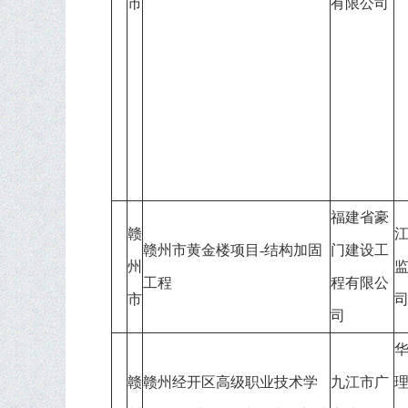
市
有限公司
福建省豪
赣
赣州市黄金楼项目-结构加固
门建设工
州
工程
程有限公
市
司
赣
赣州经开区高级职业技术学
九江市广
理