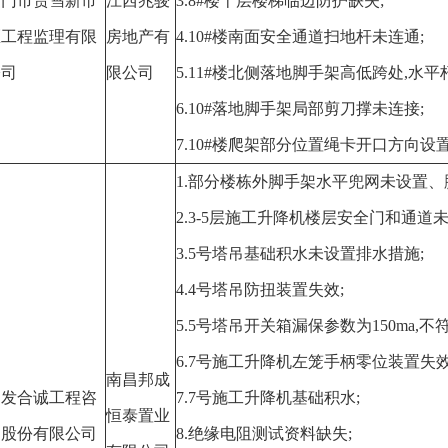
厦门市筼筜新市
江西兆骏
3.8#楼十层楼梯临边防护缺失;
区工程监理有限
房地产有
4.10#楼南面安全通道扫地杆未连通;
公司
限公司
5.11#楼北侧落地脚手架高低跨处,水平
6.10#落地脚手架局部剪刀撑未连接;
7.10#楼爬架部分位置绳卡开口方向设
1.部分楼栋外脚手架水平兜网未设置、
2.3-5层施工升降机楼层安全门和通道未
3.5号塔吊基础积水未设置排水措施;
4.4号塔吊防扭装置失效;
5.5号塔吊开关箱漏保参数为150ma,不
6.7号施工升降机左笼手柄零位装置失效
南昌邦成
建发合诚工程咨
7.7号施工升降机基础积水;
恒泰置业
询股份有限公司
8.绝缘电阻测试资料缺失;