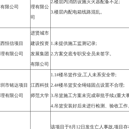
2.楼层内消防设施灭火器配备不足;
理有限公司
理有限公
3.楼层内配电箱线路混乱。
司
进贤城市
江西恒信项目
建设投资
1.未提供施工监测记录;
管理有限公司
发展集团
2.方案交底专职安全员未签字。
有限公司
1.1#楼吊篮作业,工人未系安全带;
深圳市铭达项目
江西科技
2.4#楼吊篮安全绳锚固点设置不合理;
管理有限公司
师范大学
3.吊篮施工方案未完成审批手续;(重大
4.吊篮安装好后未进行检测、验收工作
该项目于8月12日发生亡人事故,
项目存