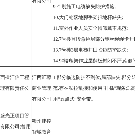
有限公司
9.个别施工电缆缺失防护措施;
10.大门处落地脚手架扫地杆缺失;
11.室外作业人员安全帽佩戴不规范;
12.7号楼首段悬挑层部分钢丝绳绳卡
13.7号楼3层电梯井囗临边防护缺失;
14.9#楼爬架作业层翻板封闭不严,南
江西省江信工程
江西汇蓉
1.部分临边防护不到位,局部缺失,部分
监理有限责任公
商业管理
范,存在私拉乱接和使用“排插”现象;3
司
有限公司
用“五点式”安全带。
华盛光正项目管
赣州建控
有限公司(曾用
智城教育