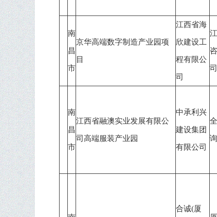
江西省海
南
京华高端数字制造产业园项
欣建设工
昌
目
程有限公
市
司
南
中承利兴
江西省融澳实业发展有限公
昌
建设集团
司高端服装产业园
市
有限公司
合诚(厦