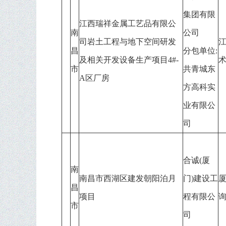
集团有限
江西瑞祥金属工艺品有限公
南
公司
司岩土工程与地下空间研发
昌
分包单位:
及相关开发设备生产项目4#-
市
共青城东
A区厂房
方高科实
业有限公
司
合诚(厦
南
南昌市西湖区建发朝阳泊月
门)建设工
昌
项目
程有限公
市
司