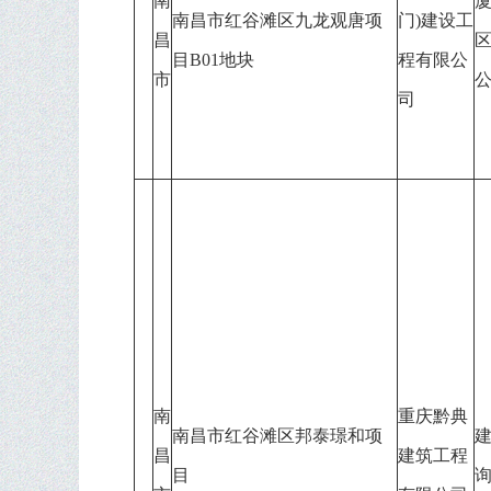
南
南昌市红谷滩区九龙观唐项
门)建设工
昌
目B01地块
程有限公
市
司
南
重庆黔典
南昌市红谷滩区邦泰璟和项
昌
建筑工程
目