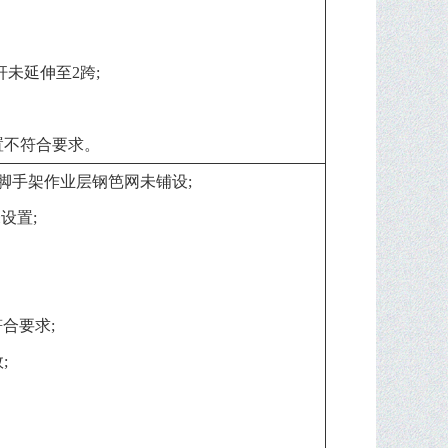
杆未延伸至2跨;
置不符合要求。
脚手架作业层钢笆网未铺设;
设置;
符合要求;
;