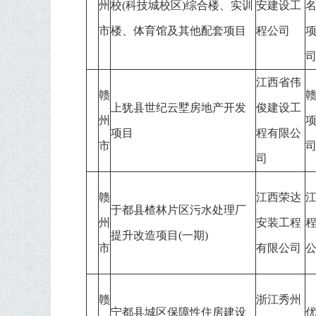
州
校(科技城校区)综合楼、实训
安建设工
名
市
楼、体育馆及其他配套项目
程公司
司
江西省伟
赣
上犹县世纪云墅房地产开发
俊建设工
州
项目
程有限公
市
司
赣
江西荣达
于都县楂林片区污水处理厂
州
安装工程
提升改造项目(一期)
市
有限公司
赣
浙江秀州
宁都县城区保障性住房建设