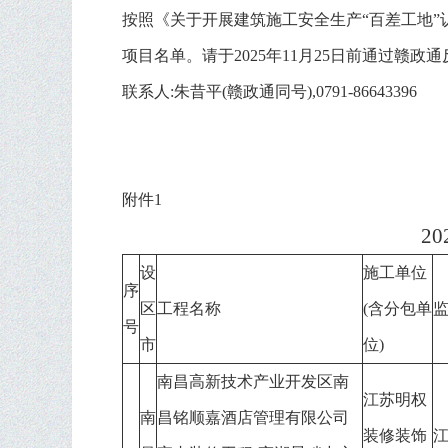
按照
《关于开展建筑施工安全生产“百差工地”认定
项目名单。
请
于2025年
11月25日前通过赣政
联系人:朱昔平(赣政通同号),0791-86643396
附件1
2
设
施工单位
序
区
工程名称
(含分包单
号
市
位)
南昌高新技术产业开发区南
江苏明权
南
昌铭顺嘉酒店管理有限公司
装修装饰