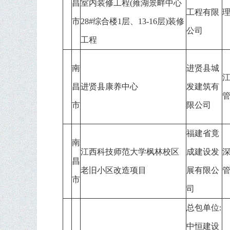
昌
室内装修工程(雍湖景畔中心
工程有限
市
28#综合楼1层、13-16层)装修
公司
工程
南
进贤县城
昌
进贤县康养中心
发建筑有
市
限公司
福建省竟
南
江西科技师范大学枫林校区
成建设发
昌
老旧小区改造项目
展有限公
市
司
总包单位:
中恒建设