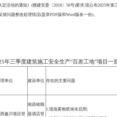
活动的通知》(赣建安委〔2018〕58号)要求,现公布2025年第
通反馈问题整改处理情况(盖
章PDF版和Word版各一份)。
025年三季度建筑施工安全生产“百差工地”项目一
监理单位
建设单位
存在的主要问题
南昌铭顺
1.现场雾炮喷淋未启用;
江西鑫川项目管
嘉酒店管