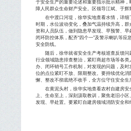
于安全生产的重要论述和重要指示批示精神，
障人民群众生命财产安全。区领导江斌、于辉
在中渡口河堤，徐华实地查看水情，
详细
时期，水位波动变化，叠加气温持续升高，群
资和人员队伍，做到隐患早发现、早预警、早
闭环防控体系，
配齐
“四个一”及警示喇叭等
安全防线。
随后，
徐华就省安全生产考核巡查反馈问
行业领域隐患排查整治，紧盯商超市场等各类
办、闭环销号工作机制，对发现的问题，及时
位的点位紧盯不放、限期整改。要持续优化消
懈、整改不彻底绝不收手，全方位守住安全生
在黄泥头村，徐华实地查看农村自建房安
上、生命至上，深刻汲取教训，聚焦老旧小区
发现、早处置。要紧盯自建房领域消防安全和