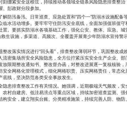
时刻绷紧安全这根弦，持续推动各领域全链条风险隐患排查整治
耀、彭政财分段参加。
了解防汛备汛、日常巡查、应急处置和
“四个一”防溺水设施配
众临水活动增多。要牢牢守住防汛安全底线，全面加强值班值守
处置。要抓实防溺水各项基础工作，强化公安、教体、应急、城
应急救生设施，多渠道、高频次、全覆盖开展青少年防溺水宣传警
题整改落实情况进行
“回头看”，排查整改薄弱环节，巩固整改成
人流密集场所安全风险隐患，全方位拧紧压实安全生产企业、部
发放限期整改通知书、整改督办函，对整改进展逐一复核核验，
防安全网格化管理模式，细化网格职责、压实网格责任，常态化
产底线，坚决防范各类安全事故发生。
全隐患排查整改工作有关情况。她强调，近期极端天气频发，安
、农村自建房、低洼易涝点等重点区域，持续加密巡查监测、强
结构安全，建立翔实台账、分类精准施策，持续完善人防、物防