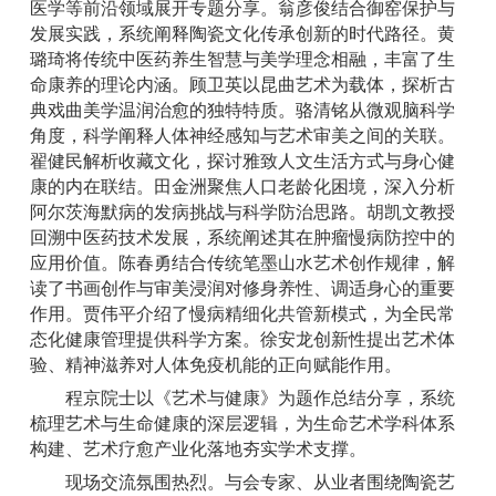
医学等前沿领域展开专题分享。翁彦俊结合御窑保护与
发展实践，系统阐释陶瓷文化传承创新的时代路径。黄
璐琦将传统中医药养生智慧与美学理念相融，丰富了生
命康养的理论内涵。顾卫英以昆曲艺术为载体，探析古
典戏曲美学温润治愈的独特特质。骆清铭从微观脑科学
角度，科学阐释人体神经感知与艺术审美之间的关联。
翟健民解析收藏文化，探讨雅致人文生活方式与身心健
康的内在联结。田金洲聚焦人口老龄化困境，深入分析
阿尔茨海默病的发病挑战与科学防治思路。胡凯文教授
回溯中医药技术发展，系统阐述其在肿瘤慢病防控中的
应用价值。陈春勇结合传统笔墨山水艺术创作规律，解
读了书画创作与审美浸润对修身养性、调适身心的重要
作用。贾伟平介绍了慢病精细化共管新模式，为全民常
态化健康管理提供科学方案。徐安龙创新性提出艺术体
验、精神滋养对人体免疫机能的正向赋能作用。
程京院士以《艺术与健康》为题作总结分享，系统
梳理艺术与生命健康的深层逻辑，为生命艺术学科体系
构建、艺术疗愈产业化落地夯实学术支撑。
现场交流氛围热烈。与会专家、从业者围绕陶瓷艺