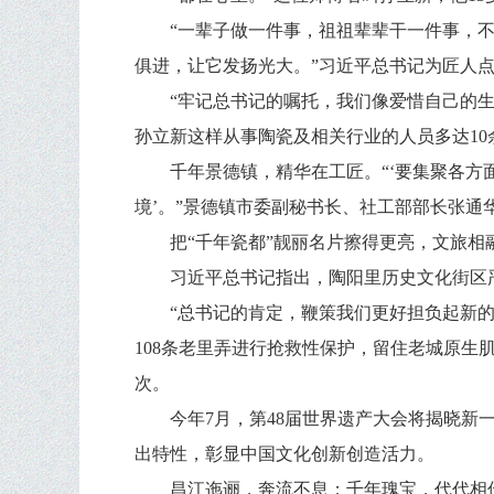
“一辈子做一件事，祖祖辈辈干一件事，
俱进，让它发扬光大。”习近平总书记为匠人
“牢记总书记的嘱托，我们像爱惜自己的
孙立新这样从事陶瓷及相关行业的人员多达1
千年景德镇，精华在工匠。“‘要集聚各方
境’。”景德镇市委副秘书长、社工部部长张通
把“千年瓷都”靓丽名片擦得更亮，文旅相
习近平总书记指出，陶阳里历史文化街区
“总书记的肯定，鞭策我们更好担负起新的
108条老里弄进行抢救性保护，留住老城原生肌
次。
今年7月，第48届世界遗产大会将揭晓新
出特性，彰显中国文化创新创造活力。
昌江迤逦，奔流不息；千年瑰宝，代代相