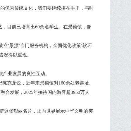
来的优秀传统文化，我们要继续攥在手里，与时
艺，目前已培育出60余名学生。在景德镇，像
立‘景漂’专门服务机构，全面优化政策‘软环
史盛况得以重现。
旅产业发展的良性互动。
陈克龙说，近年来景德镇对160余处老窑址、
发展，2025年接待国内游客超3950万人
都”这张靓丽名片，正向世界展示中华文明的突