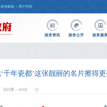
政务邮箱
|
用户空间
政务资讯
政务公开
政务服
把‘千年瓷都’这张靓丽的名片擦得更
访问量：
443次