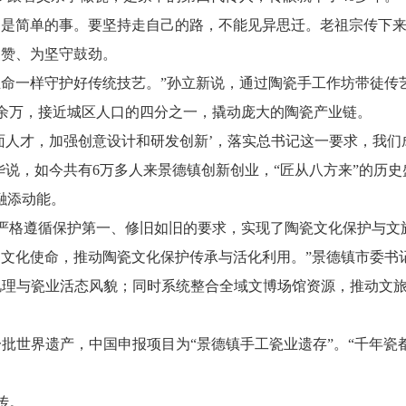
不是简单的事。要坚持走自己的路，不能见异思迁。老祖宗传下
点赞、为坚守鼓劲。
生命一样守护好传统技艺。”孙立新说，通过陶瓷手工作坊带徒传
0余万，接近城区人口的四分之一，撬动庞大的陶瓷产业链。
面人才，加强创意设计和研发创新’，落实总书记这一要求，我们成
华说，如今共有6万多人来景德镇创新创业，“匠从八方来”的历
融添动能。
严格遵循保护第一、修旧如旧的要求，实现了陶瓷文化保护与文
文化使命，推动陶瓷文化保护传承与活化利用。”景德镇市委书记
理与瓷业活态风貌；同时系统整合全域文博场馆资源，推动文旅融合
一批世界遗产，中国申报项目为“景德镇手工瓷业遗存”。“千年瓷
传。