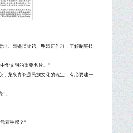
麓遗址、陶瓷博物馆、明清窑作群，了解制瓷技
中华文明的重要名片。”
众，龙泉青瓷是民族文化的瑰宝，有必要建一
亮”。
凭着手感？”