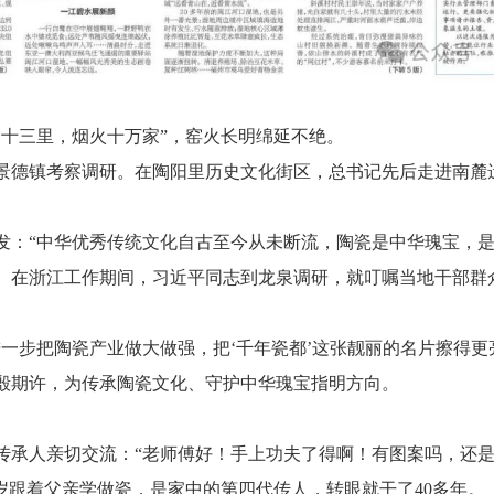
阳十三里，烟火十万家”，窑火长明绵延不绝。
到江西景德镇考察调研。在陶阳里历史文化街区，总书记先后走进南
。
发：“中华优秀传统文化自古至今从未断流，陶瓷是中华瑰宝，是
。在浙江工作期间，习近平同志到龙泉调研，就叮嘱当地干部群
一步把陶瓷产业做大做强，把‘千年瓷都’这张靓丽的名片擦得更
殷期许，为传承陶瓷文化、守护中华瑰宝指明方向。
传承人亲切交流：“老师傅好！手上功夫了得啊！有图案吗，还是
3岁跟着父亲学做瓷，是家中的第四代传人，转眼就干了40多年。