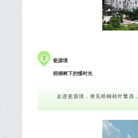
2
瓷源境
梧桐树下的慢时光
走进瓷源境，便见梧桐枝叶繁茂