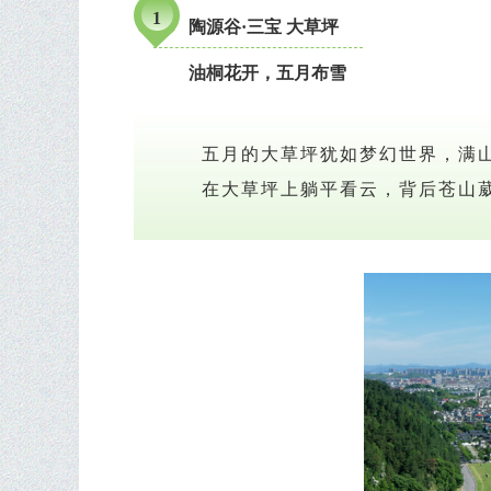
1
陶源谷·三宝 大草坪
油桐花开，五月布雪
五月的大草坪犹如梦幻世界，满
在大草坪上躺平看云，背后苍山