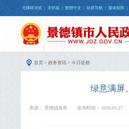
无障碍浏览
|
关怀版
|
繁體中文
|
站群导航
|
媒体矩阵
|
首页
>
政务资讯
>
今日瓷都
绿意满屏
来源： 景德镇发布
发布时间： 2026-05-27