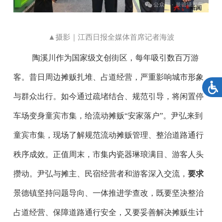
▲摄影｜江西日报全媒体首席记者海波
陶溪川作为国家级文创街区，每年吸引数百万游
客。昔日周边摊贩扎堆、占道经营，严重影响城市形象
与群众出行。如今通过疏堵结合、规范引导，将闲置停
车场变身童宾市集，给流动摊贩“安家落户”。尹弘来到
童宾市集，现场了解规范流动摊贩管理、整治道路通行
秩序成效。正值周末，市集内瓷器琳琅满目、游客人头
攒动。尹弘与摊主、民宿经营者和游客深入交流，
要求
景德镇坚持问题导向、一体推进学查改，既要坚决整治
占道经营、保障道路通行安全，又要妥善解决摊贩生计