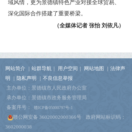
域风情，更为景德镇特色产业对接全球贸易、
深化国际合作搭建了重要桥梁。
（全媒体记者 张怡 刘依凡）
网站简介
|
站群导航
|
用户空间
|
网站地图
|
法律声
明
|
隐私声明
|
不良信息举报
主办单位：景德镇市人民政府办公室
承办单位：景德镇市政务服务管理局
备案序号：
赣ICP备05000797号-1
赣公网安备 36020002000366号
政府网站标识码：
3602000038