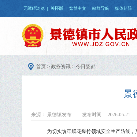
无障碍浏览
|
关怀版
|
繁體中文
|
站群导航
|
媒体矩阵
|
首页
>
政务资讯
>
今日瓷都
景
来源： 景德镇发布
发布时间： 2026-05-21
为切实筑牢烟花爆竹领域安全生产防线，