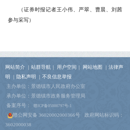
（证券时报记者王小伟、严翠、曹晨、刘茜
参与采写）
网站简介
|
站群导航
|
用户空间
|
网站地图
|
法律声
明
|
隐私声明
|
不良信息举报
主办单位：景德镇市人民政府办公室
承办单位：景德镇市政务服务管理局
备案序号：
赣ICP备05000797号-1
赣公网安备 36020002000366号
政府网站标识码：
3602000038