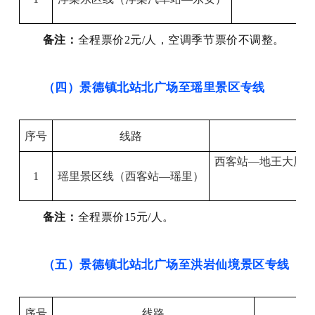
备注：
全程票价
2元/人，空调季节票价不调整。
（四）景德镇北站北广场至瑶里景区专线
序号
线路
西客站
—
地王大厦
1
瑶里景区线
（
西客站
—
瑶里
）
备注：
全程票价
15元/人。
（五）景德镇北站北广场至洪岩仙境景区专线
序号
线路