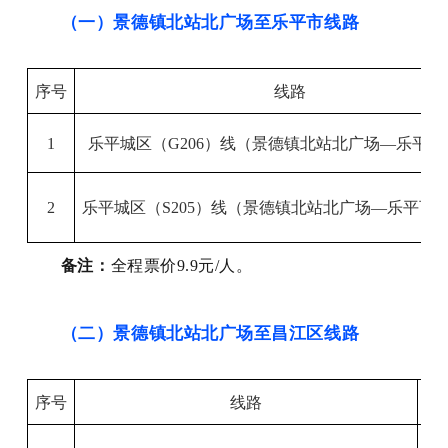
（一）景德镇北站北广场至乐平市线路
序号
线路
1
乐平城区（
G
206）线
（
景德镇
北站北广场
—
乐平汽
2
乐平城区（
S
205）线
（
景德镇
北站北广场
—
乐平百
备注：
全程票价
9.9元/人。
（二）景德镇北站北广场至昌江区线路
序号
线路