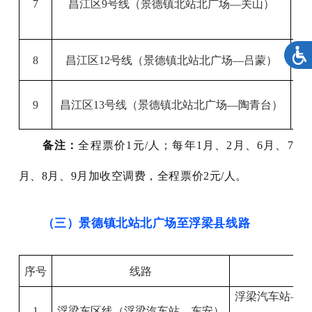
7
昌江区
9
号线
（
景德镇
北站北广场
—关山
）
8
昌江区
12
号线
（
景德镇
北站北广场
—吕蒙
）
9
昌江区
13
号线
（
景德镇
北站北广场
—陶青台
）
备注：
全程票价
1元/人；每年1月、2月、6月、7
月、8月、9月加收空调费，全程票价2元/人。
（三）景德镇北站北广场至浮梁县线路
序号
线路
浮梁汽车站
—
1
浮梁东区线
（
浮梁汽车站
—
东安
）