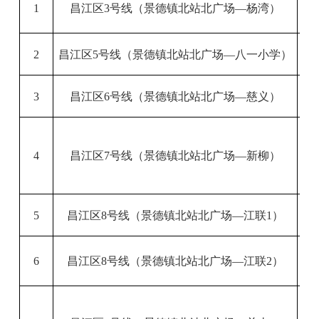
1
昌江区
3号线
（
景德镇
北站北广场
—
杨湾
）
2
昌江区
5
号线
（
景德镇
北站北广场
—
八一小学
）
3
昌江区
6号线
（
景德镇
北站北广场
—
慈义
）
景
4
昌江区
7
号线
（
景德镇
北站北广场
—
新柳
）
5
昌江区
8号线
（
景德镇
北站北广场
—
江联
1
）
6
昌江区
8号线
（
景德镇
北站北广场
—
江联
2
）