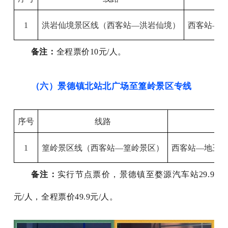
1
洪岩仙境
景区线
（
西客站
—
洪岩仙境
）
西客站
—
备注：
全程票价
10元/人。
（六）景德镇北站北广场至篁岭景区专线
序号
线路
1
篁岭
景区线
（
西客站
—
篁岭景区
）
西客站
—
地王
备注：
实行节点票价，景德镇至婺源汽车站
29.9
元/人，全程票价49.9元/人。