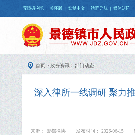
无障碍浏览
|
关怀版
|
繁體中文
|
站群导航
|
媒体矩阵
|
首页
>
政务资讯
>
部门动态
深入律所一线调研 聚力
来源： 瓷都律协
发布时间： 2026-06-15