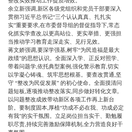
整改实效推动工作提质增效。
余立新强调,
新
区各级党组织和党员干部要深入
贯彻习近平总书记“三个认认真真、扎扎实
实”重要要求,
在市委督导组的督促指导下,
常态
化抓实学查改,
以更高站位、更实举措、更强担
当推动学习教育走深走实、见行见效。
蒋文娇强调,要深学强基,树牢“为民造福是最大
政绩”的思想认识。
全面深入学、正反对照学、
带着问题学,
依托典型案例,强化警示教育,
切实
以学凝心铸魂、筑牢思想根基。
要查改贯通,坚
守 “整改为民促发展” 的初心使命。
全面摸清问
题短板,
逐项推动整改落实,同步做好转化文章,
以问题整改成效带动新区各项工作再上新台
阶。
要制度固本,厚植“功成不必在我、功成必定
有我”的实干氛围。
立足岗位担当实干、勤勉履
职尽责,持续完善激励保障机制,全力营造良好干