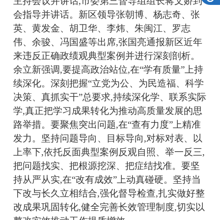
主持会议并讲话,市委第三督导组组长
蒋文娇
到
会指导并讲话。新区领导张朝博、杨志奇、张
英、黄发金、胡卫华、李炜、朱闽江、罗志
伟、余骏、冯国盛等出席,张国亮通报新区
近年
来
违反正确政绩观典型案例并进行深刻剖析。
余立新强调,要提高政治站位,在“学有质量”上持
续深化。
深刻把握
“立党为公、为民造福、科学
决策、真抓实干”总要求,
持续深化学、联系实际
学,
真正把学习成果转化为推动高质量发展的思
路举措。
要聚焦突出问题,在“查有力度”上精准
发力。
坚持问题导向、目标导向,
对标对表、
以
上率下,
依托反面典型案例反观自照、举一反三,
把问题找实、把根源挖深、把症结找准。
要坚
持从严从实,在“改有成效”上动真碰硬。
坚持当
下改与长久立相结合,
强化督导检查,扎实做好整
改成果巩固转化,健全
完善长效管理制度
,
切实以