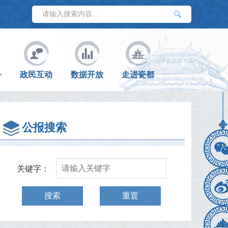
务
政民互动
数据开放
走进瓷都
公报搜索
关键字：
搜索
重置