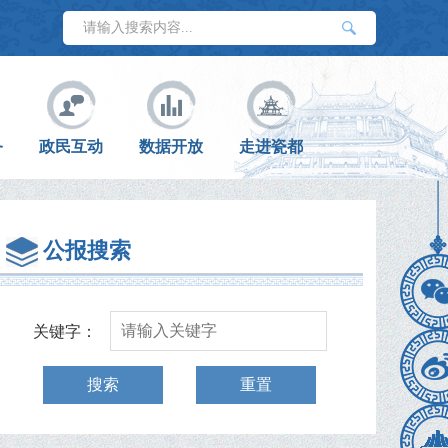
务
政民互动
数据开放
走进瓷都
公报搜索
关键字：
搜索
重置