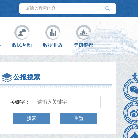
务
政民互动
数据开放
走进瓷都
公报搜索
关键字：
搜索
重置