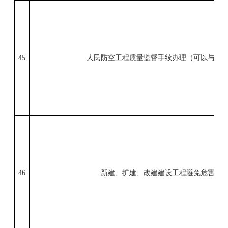
45
人民防空工程质量监督手续办理
（
可以与施
46
新建、扩建、改建建设工程避免危害气