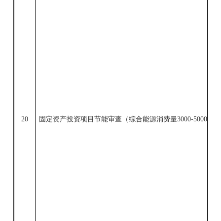
20
固定资产投资项目节能审查（综合能
源消费量
3000-
5000
吨标