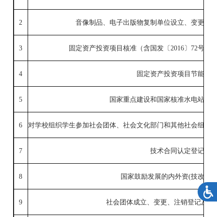
2
音像制品、电子出版物复制单位设立、变更、
3
固定资产投资项目核准（含国发〔
2016
〕
72
号文
4
固定资产投资项目节能审
5
国家重点建设和
国家核准水电站项
6
对学校组织学生参加社会团体、社会文化部门和其他社会组织
7
技术合同认定登记
8
国家鼓励发展的
内外资
(
技改
)
项
9
社会团体成立、变更、注销登记及修