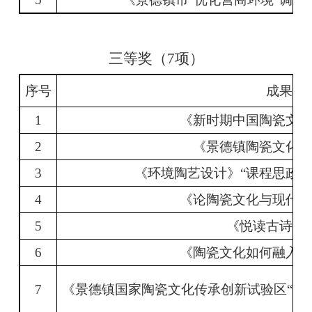
三等奖（
7
项）
序号
成果名
1
《新时期中国陶瓷文
2
《景德镇陶瓷文化
3
《环境陶艺设计》
“
课程思政
”
4
《论陶瓷文化与现代
5
《悦读古诗
传
6
《陶瓷文化如何融入
7
《景德镇国家陶瓷文化传承创新试验区
“
研