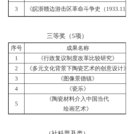
3
《皖浙赣边游击区革命斗争史（
1933.11-19
三等奖（
5
项）
序号
成果名称
1
《行政复议制度改革比较研究》
2
《多元文化背景下陶瓷艺术的创意设计》
3
《图像景德镇》
4
《瓷乐》
《陶瓷材料介入中国当代
5
绘画艺术》
（社科普及类）