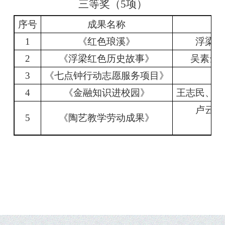
三等奖（
5
项）
序号
成果名称
1
《红色琅溪》
浮梁县
2
《浮梁红色历史故事》
吴素云
3
《七点钟行动志愿服务项目》
4
《金融知识进校园》
王志民、荣
卢
云、
5
《陶艺教学劳动成果》
杨