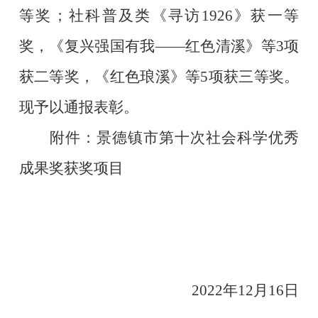
等奖；社科普及类《寻访
1926
》获一等
奖，《复兴强国有我
——
红色清溪》等
3
项
获二等奖，《红色琅溪》等
5
项获三等奖。
现予以通报表彰。
附件：景德镇市第十次社会科学优秀
成果奖获奖项目
2022
年
12
月
16
日