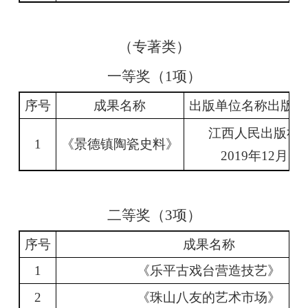
（专著类）
一等奖（
1
项）
序号
成果名称
出版单位名称出版时
江西人民出版社
1
《景德镇陶瓷史料》
2019
年
12
月
二等奖（
3
项）
序号
成果名称
1
《乐平古戏台营造技艺》
2
《珠山八友的艺术市场》