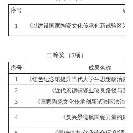
序号
成
1
《以建设国家陶瓷文化传承创新试验区为
二等奖（
5
项）
序号
成果名称
1
《红色纪念馆提升当代大学生思想政治教
2
《近代景德镇瓷业改良路径与实
3
《国家陶瓷文化传承创新试验区法治服
4
《复兴景德镇国瓷力量的建
5
《景德镇市
“
优化营商环境
”
调研