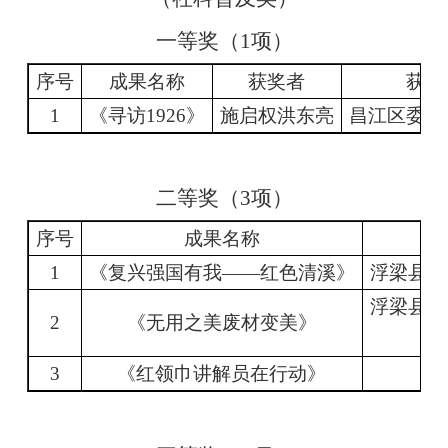
一等奖（
1
项）
序号
成果名称
获奖者
获奖
1
《寻访
1926
》
施启权
洪东亮
昌江区委党
二等奖（
3
项）
序号
成果名称
1
《复兴强国有我
——
红色清溪》
浮梁县峙
浮梁县十
2
《无用之美
废材变美》
有
3
《红领巾讲解员在行动》