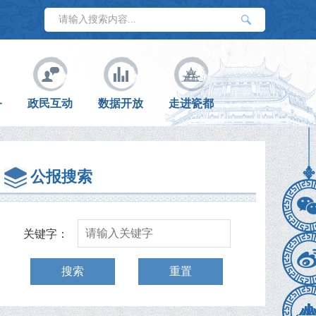
务
政民互动
数据开放
走进瓷都
公报搜索
关键字：
搜索
重置