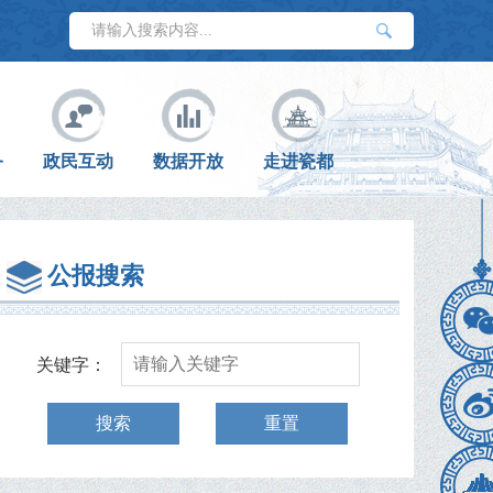
务
政民互动
数据开放
走进瓷都
公报搜索
关键字：
搜索
重置