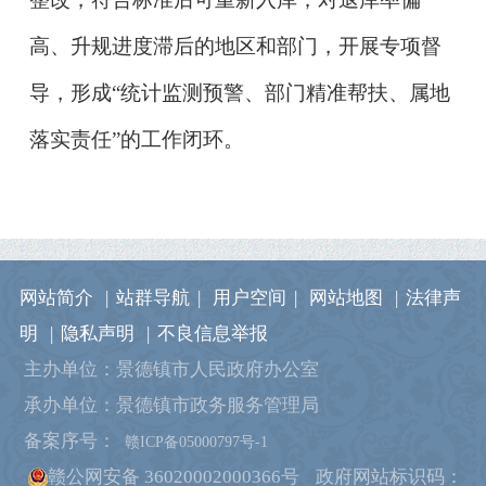
高、升规进度滞后的地区和部门，开展专项督
导，形成“统计监测预警、部门精准帮扶、属地
落实责任”的工作闭环。
网站简介
|
站群导航
|
用户空间
|
网站地图
|
法律声
明
|
隐私声明
|
不良信息举报
主办单位：景德镇市人民政府办公室
承办单位：景德镇市政务服务管理局
备案序号：
赣ICP备05000797号-1
赣公网安备 36020002000366号
政府网站标识码：