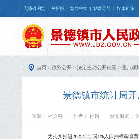
无障碍浏览
|
关怀版
|
繁體中文
|
站群导航
|
媒体矩阵
|
首页
>
政务公开
>
法定主动公开内容
>
重点领
景德镇市统计局开
来源： 社会科
作者： 付麟
发布时间： 202
为扎实推进2025年全国1%人口抽样调查