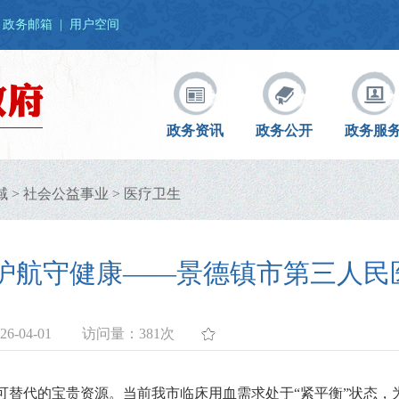
政务邮箱
|
用户空间
政务资讯
政务公开
政务服
域
>
社会公益事业
>
医疗卫生
心护航守健康——景德镇市第三人民
6-04-01
访问量：
381次
可替代的宝贵资源。当前我市临床用血需求处于“紧平衡”状态，