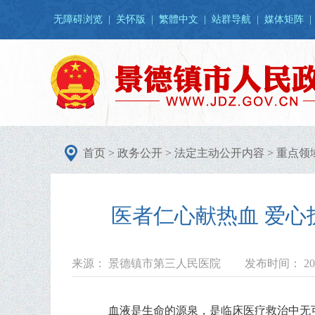
无障碍浏览
|
关怀版
|
繁體中文
|
站群导航
|
媒体矩阵
|
首页
>
政务公开
>
法定主动公开内容
>
重点领
医者仁心献热血 爱
来源： 景德镇市第三人民医院
发布时间： 202
血液是生命的源泉，是临床医疗救治中无