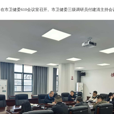
署会在市卫健委610会议室召开。市卫健委三级调研员付建清主持