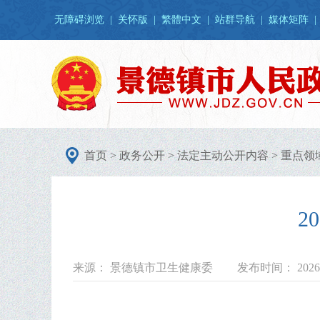
无障碍浏览
|
关怀版
|
繁體中文
|
站群导航
|
媒体矩阵
|
首页
>
政务公开
>
法定主动公开内容
>
重点领
2
来源： 景德镇市卫生健康委
发布时间： 2026-