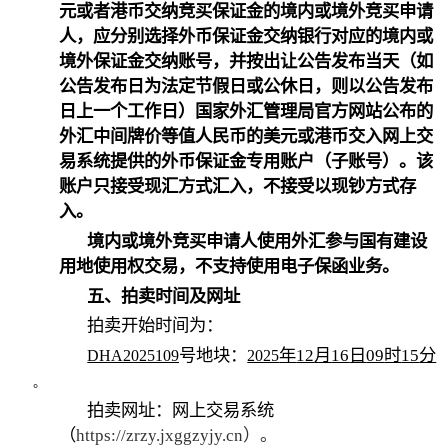
元或者港币交纳竞买保证金的境内或境外竞买申请
人，应分别选择外币保证金交纳银行对应的境内或
境外保证金交纳账号，并按出让公告发布当天（如
公告发布日为法定节假日或公休日，则以公告发布
日上一个工作日）国家外汇管理局官方网站公布的
外汇中间牌价等值人民币的美元或港币交入网上交
易系统提供的外币保证金专用账户（子账号）。该
账户只接受现汇方式汇入，不接受以现钞方式存
入。
境内或境外竞买申请人使用外汇参与国有建设
用地使用权交易，不支持使用电子保函业务。
五、拍卖时间及网址
拍卖开始时间为：
号地块：
年
12
月
16
日
09
时
15
分
DHA2025109
2025
。
拍卖网址：网上交易系统
（
https://zrzy.jxggzyjy.cn
）。