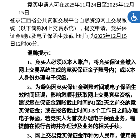
竞买申请人可在
年
11
月
24
日至
2025
年
12
月
2025
15
日
登录江西省公共资源交易平台自然资源网上交易系
统（以下简称网上交易系统），提交申请。竞买保
证金到账及电子保函生效截止时间为
年
12
月
15
2025
日
12
时
00
分
。
温馨提示：
、竞买人必须以本人账户，将竞买保证金缴入
1
网上交易系统生成的竞买保证金子账号内；或以本
人身份办理电子保函。
、为避免因竞买保证金到账时间或电子保函生
2
效时间延误，影响您顺利获取网上交易竞买资格，
建议您在保证金到账截止时间的
1
至
2
天之前交纳竞
买保证金；或在报名截止时间
3-5
个工作日之前办理
电子保函，若竞买人为首次办理电子保函业务，需
提前在银行咨询并办理涉及业务的相关手续。
、网上交易竞买保证金币种为人民币，使用美
3