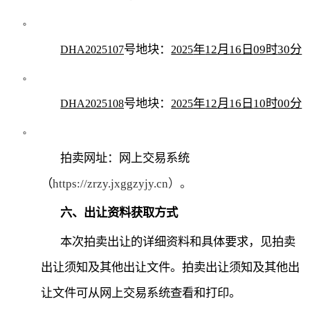
。
号地块：
年
12
月
16
日
09
时
30
分
DHA2025107
2025
。
号地块：
年
12
月
16
日
10
时
00
分
DHA2025108
2025
。
拍卖网址：网上交易系统
（
https://zrzy.jxggzyjy.cn
）。
六、出让资料获取方式
本次拍卖出让的详细资料和具体要求，见拍卖
出让须知及其他出让文件。拍卖出让须知及其他出
让文件可从网上交易系统查看和打印。