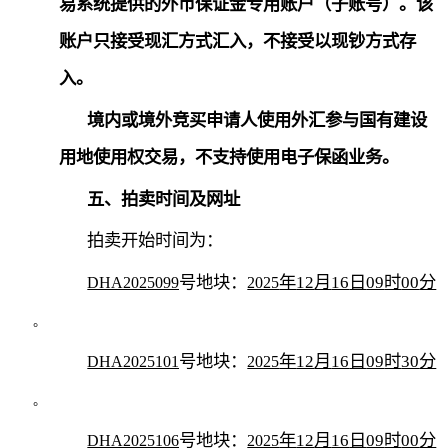
易系统提供的外币保证金专用账户（子账号）。该
账户只接受现汇方式汇入，不接受以现钞方式存
入。
境内或境外竞买申请人使用外汇参与国有建设
用地使用权交易，不支持使用电子保函业务。
五、拍卖时间及网址
拍卖开始时间为：
号地块：
年
12
月
16
日
09
时
00
分
DHA2025099
2025
。
号地块：
年
12
月
16
日
09
时
30
分
DHA2025101
2025
。
号地块：
年
12
月
16
日
09
时
00
分
DHA2025106
2025