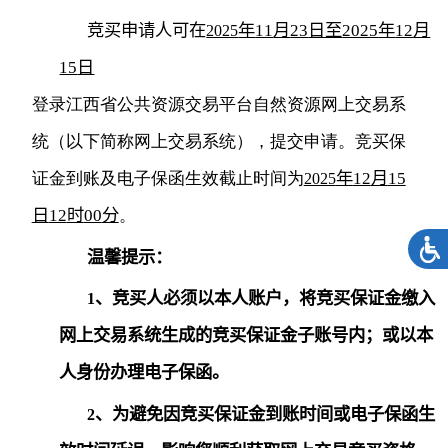
竞买申请人可在
年
11
月
23
日至
2025
年
12
月
2025
15
日
登录江西省公共资源交易平台自然资源网上交易系
统（以下简称网上交易系统），提交申请。竞买保
证金到账及电子保函生效截止时间为
年
12
月
15
2025
日
12
时
00
分
。
温馨提示：
、竞买人必须以本人账户，将竞买保证金缴入
1
网上交易系统生成的竞买保证金子账号内；或以本
人身份办理电子保函。
、为避免因竞买保证金到账时间或电子保函生
2