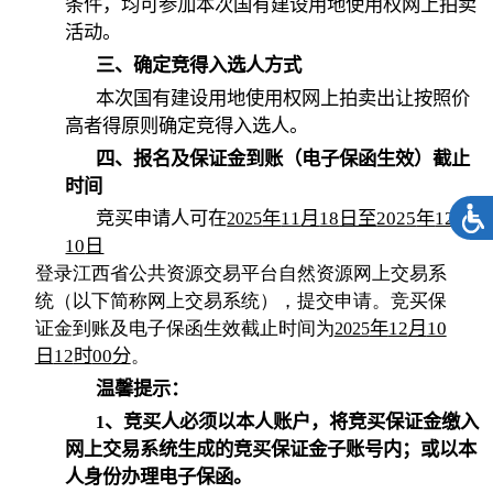
条件，均可参加本次国有建设用地使用权网上拍卖
活动。
三、确定竞得入选人方式
本次国有建设用地使用权网上拍卖出让按照价
高者得原则确定竞得入选人。
四、报名及保证金到账（电子保函生效）截止
时间
竞买申请人可在
年
11
月
18
日至
2025
年
12
月
2025
10
日
登录江西省公共资源交易平台自然资源网上交易系
统（以下简称网上交易系统），提交申请。竞买保
证金到账及电子保函生效截止时间为
年
12
月
10
2025
日
12
时
00
分
。
温馨提示：
、竞买人必须以本人账户，将竞买保证金缴入
1
网上交易系统生成的竞买保证金子账号内；或以本
人身份办理电子保函。