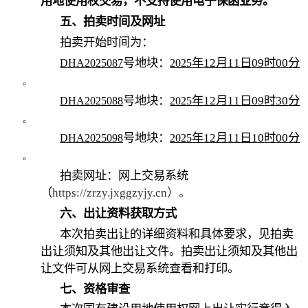
用地使用权交易，不支持使用电子保函业务。
五、拍卖时间及网址
拍卖开始时间为：
号地块：
年
12
月
11
日
09
时
00
分
DHA2025087
2025
。
号地块：
年
12
月
11
日
09
时
30
分
DHA2025088
2025
。
号地块：
年
12
月
11
日
10
时
00
分
DHA2025098
2025
。
拍卖网址：网上交易系统
（
https://zrzy.jxggzyjy.cn
）。
六、出让资料获取方式
本次拍卖出让的详细资料和具体要求，见拍卖
出让须知及其他出让文件。拍卖出让须知及其他出
让文件可从网上交易系统查看和打印。
七、资格审查