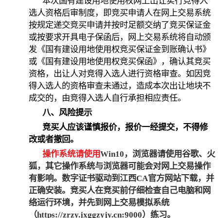
本次国有建设用地使用权网上出让实行竞得入
选人资格后审制度，即竞买申请人在网上交易系统
按规定递交竞买申请并按时足额交纳了竞买保证金
或按要求开具电子保函后，网上交易系统将自动颁
发《国有建设用地使用权竞买保证金到账确认书》
或《国有建设用地使用权竞买保函》，确认其竞买
资格，出让人对竞得入选人进行资格审查。如因竞
得入选人的资格审查未通过，造成本次出让地块不
成交的，由竞得入选人自行承担相应责任。
八、风险提示
竞买人应该谨慎报价，报价一经提交，不得修
改或者撤回。
操作系统请使用
Win10
，浏览器请使用谷歌、火
狐，其它操作系统与浏览器可能会对网上交易操作
有影响。数字证书驱动到江西
CA
官方网站下载，并
正确安装。竞买人在竞买前仔细检查自己电脑和网
络运行环境，并先到网上交易模拟系统
（
https://zrzy.jxggzyjy.cn:9000
）练习。