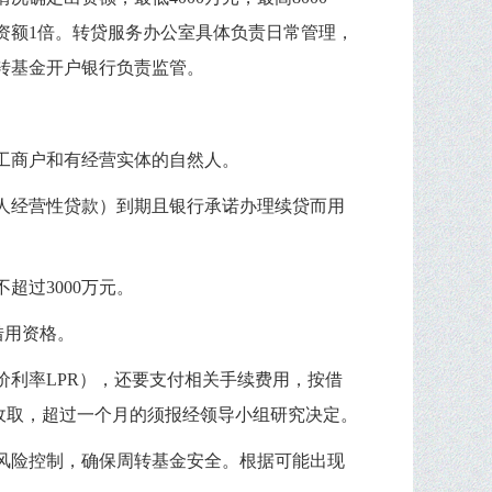
资额
1
倍。转贷服务办公室具体负责日常管理，
转基金开户银行负责监管。
工商户和有经营实体的自然人。
人经营性贷款）到期且银行承诺办理续贷而用
不超过
3000
万元。
借用资格。
价利率
LPR
），还要支付相关手续费用，按借
收取，超过一个月的须报经领导小组研究决定。
风险控制，确保周转基金安全。根据可能出现