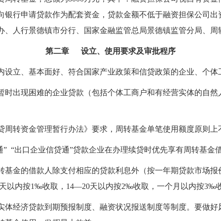
向银行申请贷款作为配套资金，贷款金额不低于融资担保公司出
办、人行景德镇市分行、国家金融监管总局景德镇监管分局、周
第二章 设立、使用要求及审批程序
内设立、基本面好、符合国家产业政策和信贷政
策的企业、个体
暂时出现困难的企业贷款（包括个体工商户和有经营实体的自然
贷周转资金管理暂行办法》要求，周转基金单笔使用额度原则上
通
”
“
出口企业信贷通
”
贷款企业在办理续贷时优先享有周转基金
转基金的借款人除支付相应的贷款利息外（按一年期贷款市场报
天以内按
1‰
收取，
14—20
天以内按
2‰
收取，一个月以内按
3‰
实体经济贷款到期预报制度、融资状况报送制度等制度。要做好