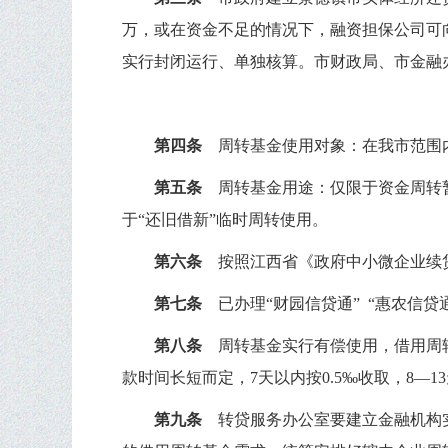
万，或在资金不足的情况下，融资担保公司可
实行封闭运行、单独核算。市财政局、市金融
第四条
周转基金使用对象：在我市范围
第五条
周转基金用途：仅限于资金周转
于
“
还旧借新
”
临时周转使用。
第六条
按照江西省《政府中小微企业续
第七条
已办理
“
财园信贷通
”
“
惠农信贷
第八条
周转基金实行有偿使用，借用周
款时间长短而定，
7
天以内按
0.5‰
收取，
8—13
第九条
转贷服务办公室要建立金融机构