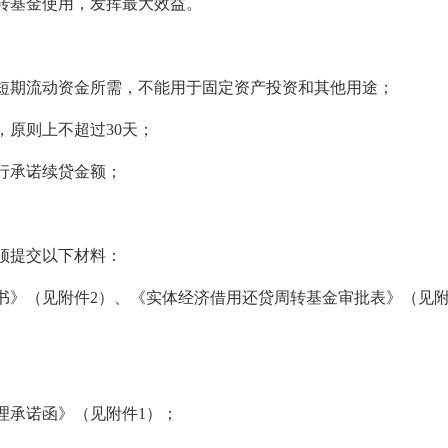
转基金使用，发挥最大效益。
短期流动资金所需，不能用于固定资产投资和其他用途；
，原则上不超过
30
天；
行承诺续贷金额；
须提交以下材料：
书》（见附件
2
）、《实体经济借用还贷周转基金审批表》（见
理承诺函》（见附件
1
）；