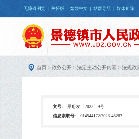
无障碍浏览
|
关怀版
|
繁體中文
|
站群导航
|
媒体矩阵
|
首页
>
政务公开
>
法定主动公开内容
>
法规政
文号:
景府发〔2023〕9号
信息索取号:
014544172/2023-46283