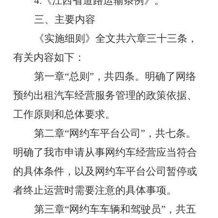
4.《江西省道路运输条例》。
三
、主要内容
《实施细则》
全文共
六
章
三十三
条，
有关内容如下：
第一章
“总则”，共四条。
明确
了
网络
预约出租汽车经营服务管理
的政策依据、
工作原则和总体要求。
第二章
“
网约车平台公司
”，共七条
。
明确
了我市
申请从事网约车经营应当符合
的具体
条件
，以及
网约车平台公司暂停或
者终止运营
时需要注意的具体事项
。
第三章
“
网约车车辆和驾驶员
”，共五