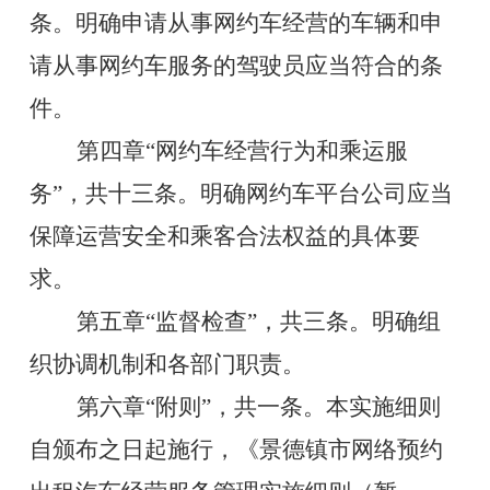
条。
明确
申请从事
网约车
经营的
车辆和
申
请从事网约车服务的驾驶员
应当符合的条
件
。
第四章
“
网约车经营行为和乘运服
务
”，共十三条
。
明确
网约车平台公司应当
保障运营安全和乘客合法权益
的具体要
求
。
第五章
“
监督检查
”，共三条
。
明确组
织协调机制和
各部门职责。
第
六
章
“
附则
”，共一条
。
本
实施
细则
自颁布之日起施行
，《景德镇市网络预约