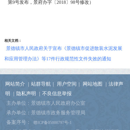
第9号发布，景府办字〔2018〕98号修改）
相关文档：
景德镇市人民政府关于宣布《景德镇市促进散装水泥发展
和应用管理办法》等17件行政规范性文件失效的通知
网站简介
|
站群导航
|
用户空间
|
网站地图
|
法律声
明
|
隐私声明
|
不良信息举报
主办单位：景德镇市人民政府办公室
承办单位：景德镇市政务服务管理局
备案序号：
赣ICP备05000797号-1